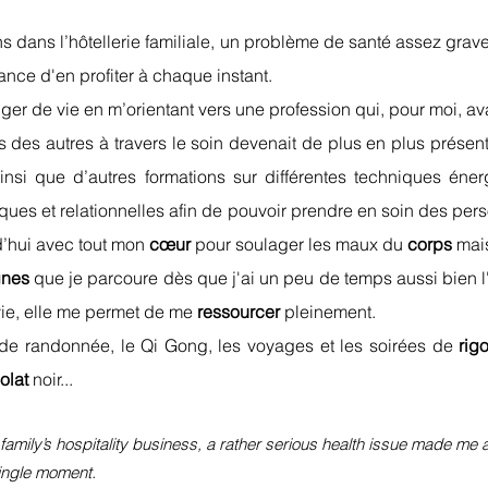
 dans l’hôtellerie familiale, un problème de santé assez grav
ance d'en profiter à chaque instant.
ger de vie en m’orientant vers une profession qui, pour moi, av
 des autres à travers le soin devenait de plus en plus présent
ainsi que d’autres formations sur différentes techniques éner
es et relationnelles afin de pouvoir prendre en soin des per
rd’hui avec tout mon
cœur
pour soulager les maux du
corps
mai
gnes
que je parcoure dès que j'ai un peu de temps aussi bien l'
vie, elle me permet de me
ressourcer
pleinement.
de randonnée, le Qi Gong, les voyages et les soirées de
rig
olat
noir...
amily’s hospitality business, a rather serious health issue made me a
single moment.