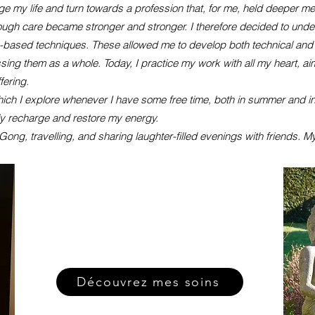
e my life and turn towards a profession that, for me, held deeper me
rough care became stronger and stronger. I therefore decided to undert
-based techniques. These allowed me to develop both technical and re
ssing them as a whole. Today, I practice my work with all my heart, aim
fering.
hich I explore whenever I have some free time, both in summer and in
fully recharge and restore my energy.
 Gong, travelling, and sharing laughter-filled evenings with friends. M
Découvrez mes soins