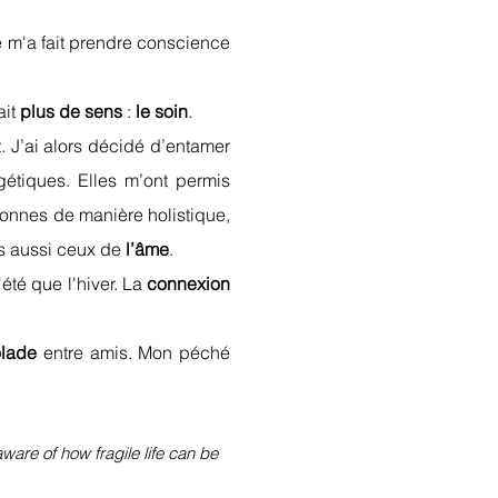
e m'a fait prendre conscience
ait
plus de sens
:
le soin
.
. J’ai alors décidé d’entamer
gétiques. Elles m’ont permis
sonnes de manière holistique,
s aussi ceux de
l’âme
.
été que l'hiver. La
connexion
olade
entre amis. Mon péché
ware of how fragile life can be