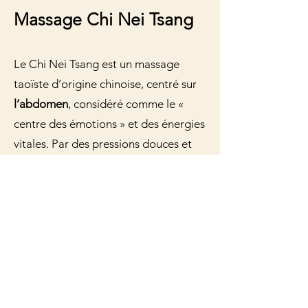
Massage Chi Nei Tsang
Le Chi Nei Tsang est un massage
taoïste d’origine chinoise, centré sur
l’abdomen
, considéré comme le «
centre des émotions » et des énergies
vitales. Par des pressions douces et
profondes sur les organes internes, il
vise à libérer les tensions, améliorer la
circulation de l’énergie (le Qi) et
favoriser l’élimination des toxines.
Bienfaits principaux :
*
Libération des blocages
émotionnels
et du stress logé dans le
ventre.